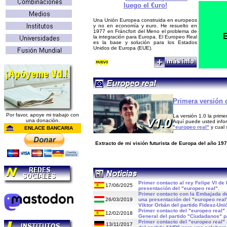
luego el €uro!
U
na Unión Europea construida en europeos
y no en economía y euro. He resuelto en
1977 en Fráncfort del Meno el problema de
la integración para Europa. El Europeo Real
es la base y solución para los Estados
Unidos de Europa (EUE).
Primera versión 
Por favor, apoye mi trabajo con
La versión 1.0 la prim
una donación.
Aquí puede usted info
"e
uropeo
r
eal
"
y cual 
ENLACE BANCARIA
Extracto de mi visión futurista de Europa del año 197
Primer contacto al rey Felipe VI d
17/06/2025
presentación del "europeo real"
.
Primer contacto con la Embajada de
26/03/2019
una presentación del "europeo real"
Viktor Orbán del partido Fidesz-Uni
Primer contacto del "europeo real" a
12/02/2018
General del partido "Ciudadanos" p
Primer contacto del "europeo real" a
13/11/2017