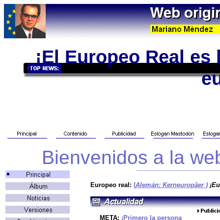
¡El Europeo Real es 
e
Bienvenidos a la web
Europeo real:
(
Alemán: Kerneuropäer )
¡Eu
META:
¡Primero la persona