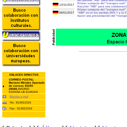
del partido "AfD" para una colabora
Primer contacto del "europeo real" 
13/11/2017
fracción "AfD" para una colaboraci
Primer contacto del "europeo real" a
09/01/2017
"AfD" en el 1er partido 20% + y la
hacer una presentación del "europe
ENLACES DIRECTOS
CORREO POSTAL:
Mariano Méndez Apartado
de correos 35200
28080
MADRID
ESPAÑA-UE-EUROPA
Mandar e-mail
Tel.: 913931524
Fax : 913931524