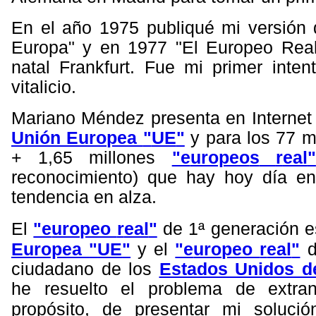
En el año 1975 publiqué mi versión 
Europa" y en 1977 "El Europeo Real
natal Frankfurt. Fue mi primer inten
vitalicio.
Mariano Méndez presenta en Internet s
Unión Europea
"
UE
"
y para los 77 m
+ 1,65 millones
"e
uropeo
s
r
eal
"
reconocimiento) que hay hoy día e
tendencia en alza
.
"e
uropeo
r
eal
"
El
de 1ª generación e
"e
uropeo
r
eal
"
Europea
"
UE
"
y el
d
ciudadano de los
Estados Unidos d
he resuelto el problema de extra
propósito, de presentar mi solució